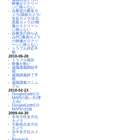
映像がスクリー
ンに映らない
自教室の教室カ
メラ(講師カメラ/
生徒カメラ/左右
黒板カメラ)の映
像がスクリーン
に映らない
自教室の持ち込
みPC/書画カメラ
の映像がスクリ
ーンに映らない
トラブル対応手
順
2010-06-28
トラブル報告
映像が粗い
遠隔講義開始手
順
遠隔講義終了手
順
遠隔講義マニュ
アル
2010-02-23
GoogleEarthCO
MAPIの使い方(導
入法)
GoogleEarthCO
MAPIの仕組
2009-04-30
非等方性全方位
カメラ
主観視点全方位
カメラ
水中全方位カメ
ラ
Research