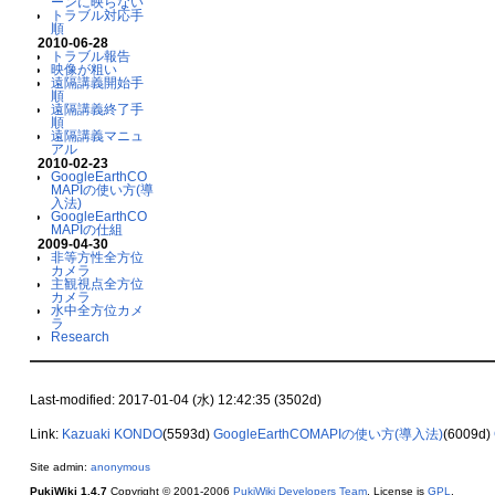
ーンに映らない
トラブル対応手
順
2010-06-28
トラブル報告
映像が粗い
遠隔講義開始手
順
遠隔講義終了手
順
遠隔講義マニュ
アル
2010-02-23
GoogleEarthCO
MAPIの使い方(導
入法)
GoogleEarthCO
MAPIの仕組
2009-04-30
非等方性全方位
カメラ
主観視点全方位
カメラ
水中全方位カメ
ラ
Research
Last-modified: 2017-01-04 (水) 12:42:35 (3502d)
Link:
Kazuaki KONDO
(5593d)
GoogleEarthCOMAPIの使い方(導入法)
(6009d)
Site admin:
anonymous
PukiWiki 1.4.7
Copyright © 2001-2006
PukiWiki Developers Team
. License is
GPL
.