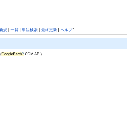
新規
|
一覧
|
単語検索
|
最終更新
|
ヘルプ
]
(
GoogleEarth
?
COM API)