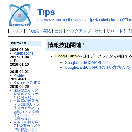
Tips
http://www.ccm.media.kyoto-u.ac.jp/~kondo/index.php?Tips
[
トップ
] [
編集
|
凍結
|
差分
|
バックアップ
|
添付
|
リロード
] [
最新の20件
情報技術関連
†
2024-02-09
Publications
GoogleEarth
?
を自作プログラムから制御する
2017-01-04
Tips
GoogleEarthCOMAPIの仕組
2016-01-10
GoogleEarthCOMAPIの使い方(導入法)
memo
2015-04-21
Profile
2011-04-15
Kazuaki KONDO
2010-06-29
遠隔教室からの
映像がスクリー
ンに映らない
自教室の教室カ
メラ(講師カメラ/
生徒カメラ/左右
黒板カメラ)の映
像がスクリーン
に映らない
自教室の持ち込
みPC/書画カメラ
の映像がスクリ