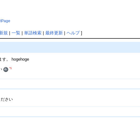
ntPage
新規
|
一覧
|
単語検索
|
最終更新
|
ヘルプ
]
 hogehoge
*1
い
ください