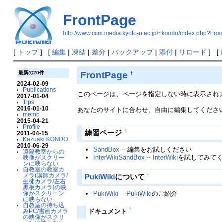
FrontPage
http://www.ccm.media.kyoto-u.ac.jp/~kondo/index.php?Fro
[
トップ
] [
編集
|
凍結
|
差分
|
バックアップ
|
添付
|
リロード
] [
FrontPage
最新の20件
†
2024-02-09
Publications
このページは、ページを指定しない時に表示されます。
2017-01-04
Tips
2016-01-10
あなたのサイトに合わせ、自由に編集してくださ
memo
2015-04-21
Profile
†
練習ページ
2011-04-15
Kazuaki KONDO
2010-06-29
SandBox
-- 編集をお試しください
遠隔教室からの
InterWikiSandBox
--
InterWiki
を試してみて
映像がスクリー
ンに映らない
自教室の教室カ
メラ(講師カメラ/
†
PukiWiki
について
生徒カメラ/左右
黒板カメラ)の映
像がスクリーン
PukiWiki
--
PukiWiki
のご紹介
に映らない
自教室の持ち込
†
みPC/書画カメラ
ドキュメント
の映像がスクリ