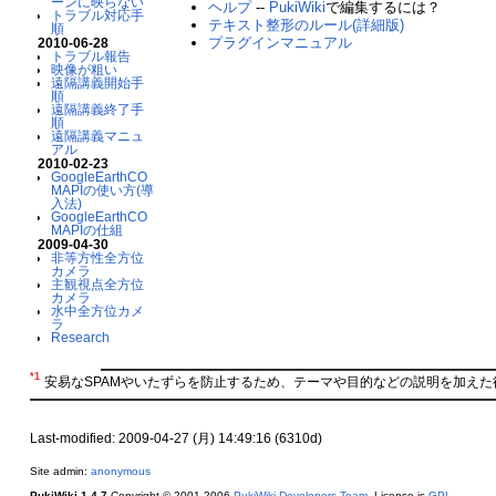
ーンに映らない
ヘルプ
--
PukiWiki
で編集するには？
トラブル対応手
テキスト整形のルール(詳細版)
順
プラグインマニュアル
2010-06-28
トラブル報告
映像が粗い
遠隔講義開始手
順
遠隔講義終了手
順
遠隔講義マニュ
アル
2010-02-23
GoogleEarthCO
MAPIの使い方(導
入法)
GoogleEarthCO
MAPIの仕組
2009-04-30
非等方性全方位
カメラ
主観視点全方位
カメラ
水中全方位カメ
ラ
Research
*1
安易なSPAMやいたずらを防止するため、テーマや目的などの説明を加えた
Last-modified: 2009-04-27 (月) 14:49:16 (6310d)
Site admin:
anonymous
PukiWiki 1.4.7
Copyright © 2001-2006
PukiWiki Developers Team
. License is
GPL
.