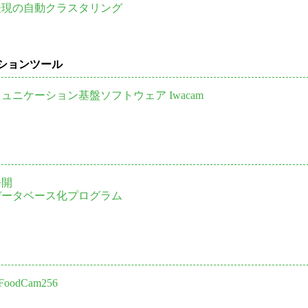
表現の自動クラスタリング
ションツール
ュニケーション基盤ソフトウェア Iwacam
公開
データベース化プログラム
FoodCam256