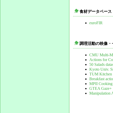
食材データベース
_
euroFIR
調理活動の映像・
_
CMU Multi-Mod
Actions for C
50 Salads data
Kyoto Univ. S
TUM Kitchen 
Breakfast acti
MPII Cooking A
GTEA Gaze+
Manipulation 