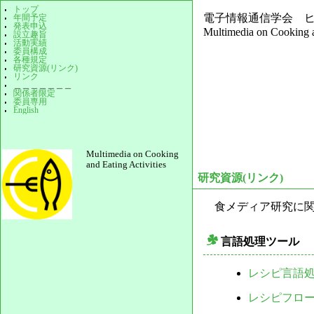
トップ
電子情報通信学会 ヒ
年間予定
発表申込
Multimedia on Cooking an
設立趣旨
活動実績
委員構成
各種規定
研究資源(リンク)
リンク
＿＿＿＿＿＿＿
関係者限定
委員専用
English
Multimedia on Cooking
and Eating Activities
研究資源(リンク)
食メディア研究に
言語処理ツール
_
レシピ言語
レシピフロ