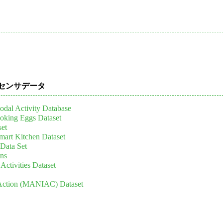
センサデータ
al Activity Database
ooking Eggs Dataset
set
mart Kitchen Dataset
Data Set
ons
ctivities Dataset
Action (MANIAC) Dataset