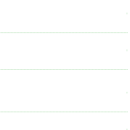
↑
↑
↑
↑