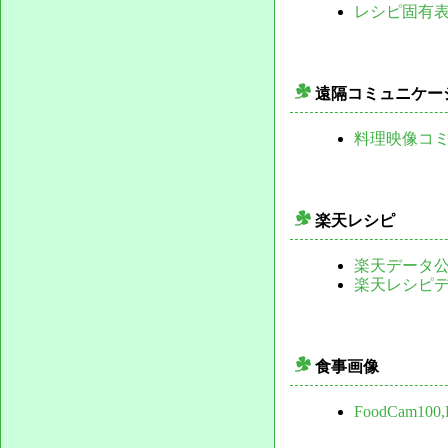
レシピ固有
遠隔コミュニケー
_
料理映像コミ
楽天レシピ
_
楽天データ
楽天レシピ
食事画像
_
FoodCam100,